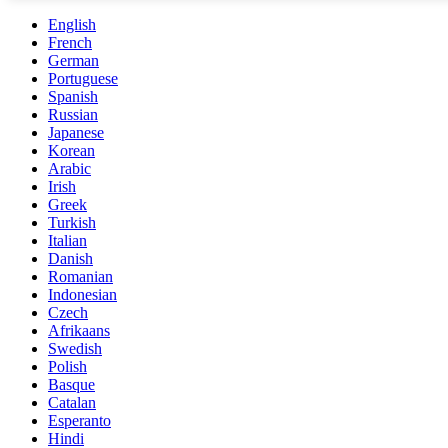
English
French
German
Portuguese
Spanish
Russian
Japanese
Korean
Arabic
Irish
Greek
Turkish
Italian
Danish
Romanian
Indonesian
Czech
Afrikaans
Swedish
Polish
Basque
Catalan
Esperanto
Hindi