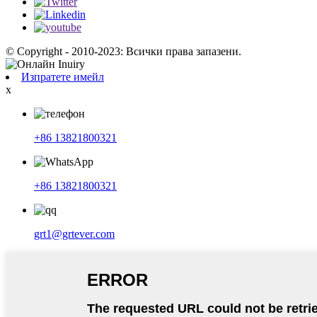
© Copyright - 2010-2023: Всички права запазени.
Изпратете имейл
x
+86 13821800321
+86 13821800321
grt1@grtever.com